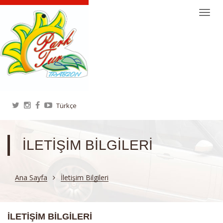
Togg
navi
İLETIŞIM BILGILERI
Ana Sayfa
İletişim Bilgileri
İLETIŞIM BILGILERI